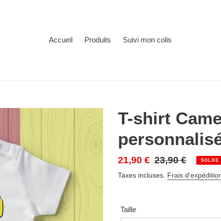
Accueil
Produits
Suivi mon colis
T-shirt Cam
personnalis
Prix
21,90 €
Prix
23,90 €
SOLDE
réduit
normal
Taxes incluses.
Frais d'expéditio
Taille