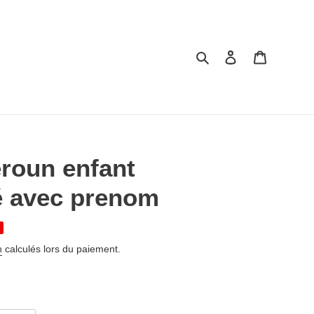
Rechercher
Se connecter
Panier
eroun enfant
é avec prenom
n
calculés lors du paiement.