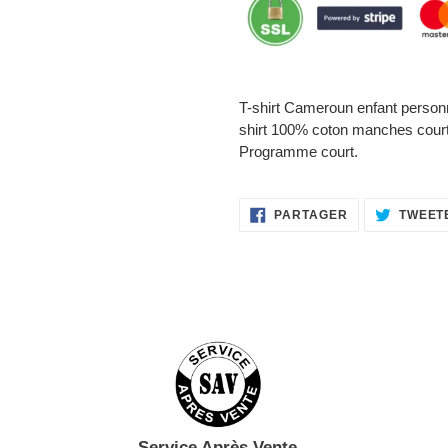
Ajout
d'un
T-shirt Cameroun enfant perso
produit
shirt 100% coton manches court
à
Programme court.
votre
panier
PARTAGER
PARTAGER
TWEET
SUR
FACEBOOK
Service Après Vente