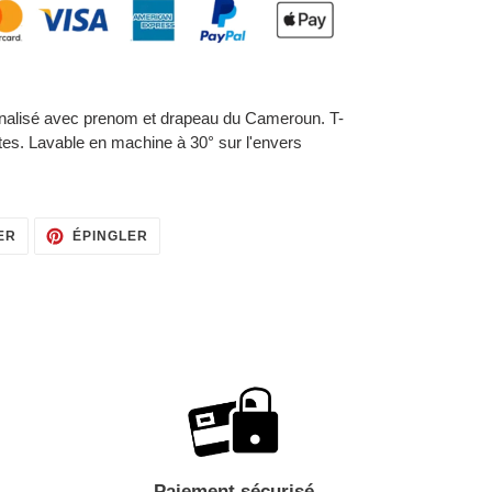
nnalisé avec prenom et drapeau du Cameroun.
T-
es. Lavable en machine à 30° sur l'envers
TWEETER
ÉPINGLER
ER
ÉPINGLER
SUR
SUR
TWITTER
PINTEREST
Paiement sécurisé